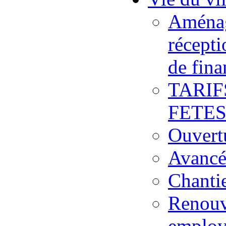
Aménag
récepti
de fina
TARIF
FETE
Ouvertu
Avancé
Chantie
Renouv
emplo