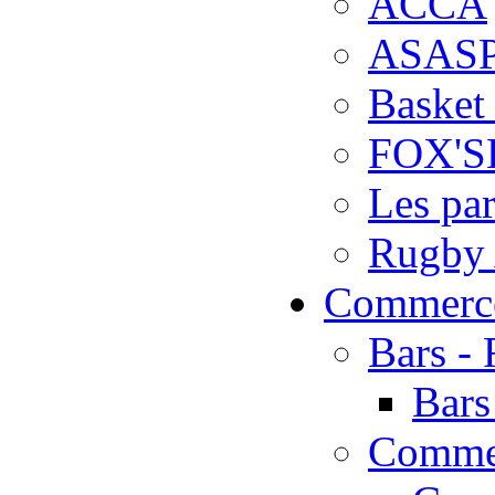
ACCA
ASASP
Basket
FOX'
Les par
Rugby
Commerc
Bars - 
Bars
Comme