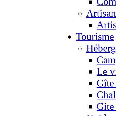
Com
Artisan
Arti
Tourisme
Héberg
Camp
Le v
Gîte
Chal
Gite