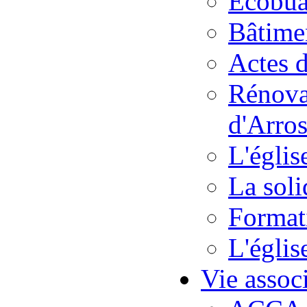
Ecobua
Bâtime
Actes 
Rénovat
d'Arro
L'églis
La soli
Format
L'églis
Vie assoc