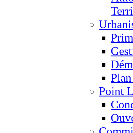
Terri
Urbani
Prim
Gest
Déma
Plan
Point L
Cond
Ouve
Commis