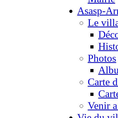
Asasp-Ar
Le vill
Déco
Hist
Photos
Albu
Carte 
Cart
Venir 
Vie du vi