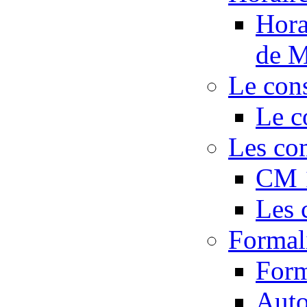
Hora
de M
Le con
Le c
Les co
CM 
Les 
Formali
Form
Auto