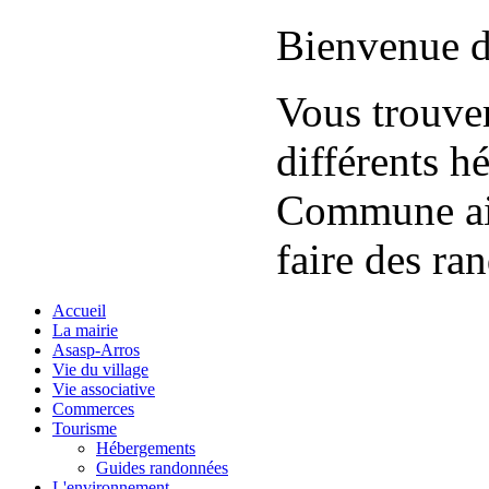
Bienvenue d
Vous trouver
différents h
Commune ain
faire des ra
Accueil
La mairie
Asasp-Arros
Vie du village
Vie associative
Commerces
Tourisme
Hébergements
Guides randonnées
L'environnement