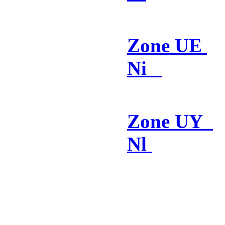
Zone UE
Ni
Zone UY
Nl