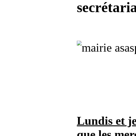
secrétari
Lundis et j
que les mer