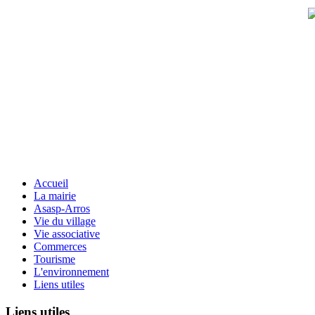
Accueil
La mairie
Asasp-Arros
Vie du village
Vie associative
Commerces
Tourisme
L'environnement
Liens utiles
Liens
utiles