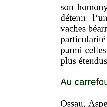
son homonym
détenir l’u
vaches béar
particulari
parmi celle
plus étendus
Au carrefou
Ossau, Aspe