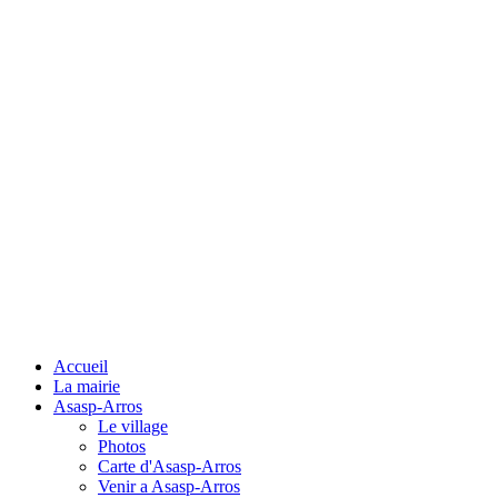
Accueil
La mairie
Asasp-Arros
Le village
Photos
Carte d'Asasp-Arros
Venir a Asasp-Arros