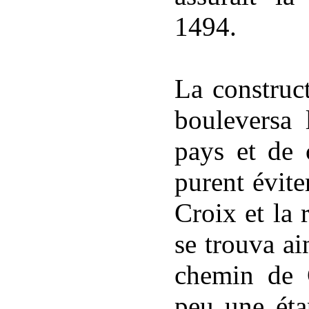
1494.
La construc
bouleversa 
pays et de 
purent évite
Croix et la 
se trouva ai
chemin de 
peu une éta