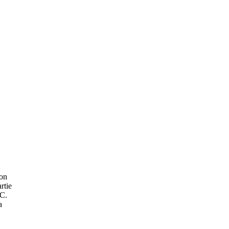
son
rtie
TC.
a