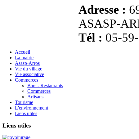
Adresse :
69
ASASP-AR
Tél :
05-59-
Accueil
La mairie
Asasp-Arros
Vie du village
Vie associative
Commerces
Bars - Restaurants
Commerces
Artisans
Tourisme
L'environnement
Liens utiles
Liens
utiles