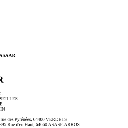
 ASAAR
R
IG
USEILLES
E
IN
rue des Pyrénées, 64400 VERDETS
ue d'en Haut, 64660 ASASP-ARROS