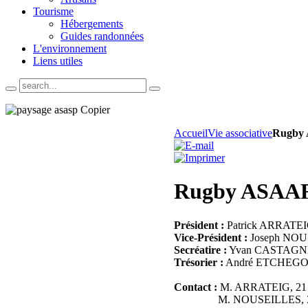
Tourisme
Hébergements
Guides randonnées
L'environnement
Liens utiles
Accueil
Vie associative
Rugby
Rugby ASAA
Président :
Patrick ARRATE
Vice-Président :
Joseph NO
Secréatire :
Yvan CASTAGN
Trésorier :
André ETCHEGO
Contact :
M. ARRATEIG, 21 
M. NOUSEILLES, 395 R