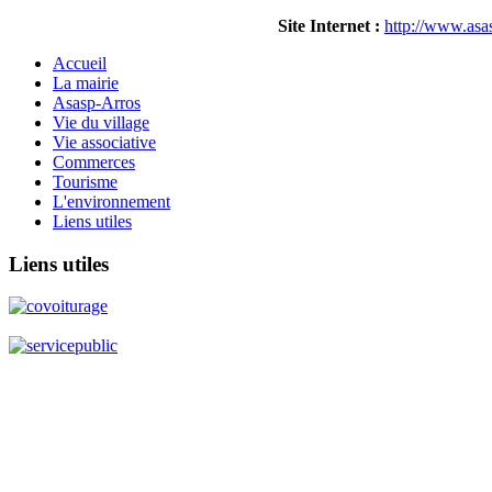
Site Internet :
http://www.asas
Accueil
La mairie
Asasp-Arros
Vie du village
Vie associative
Commerces
Tourisme
L'environnement
Liens utiles
Liens
utiles