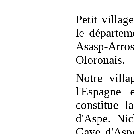
Petit villag
le départem
Asasp-Arr
Oloronais.
Notre villa
l'Espagne
constitue l
d'Aspe. Nic
Gave d'Aspe