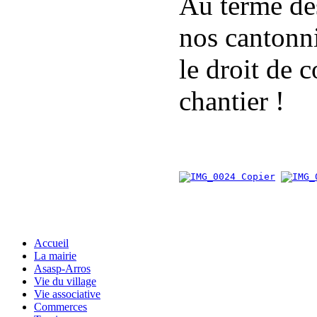
Au terme des
nos cantonni
le droit de 
chantier !
Accueil
La mairie
Asasp-Arros
Vie du village
Vie associative
Commerces