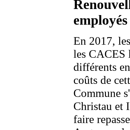
Renouvel
employé
En 2017, les
les CACES l
différents e
coûts de cet
Commune s'e
Christau et 
faire repass