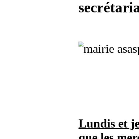
secrétari
Lundis et j
que les mer