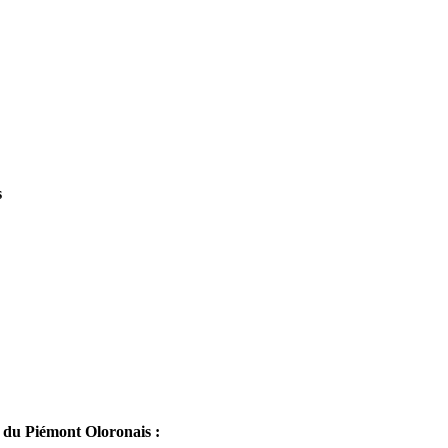
s
u Piémont Oloronais :