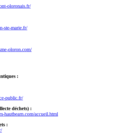
nt-oloronais.fr/
-ste-marie.fr/
isme-oloron.com/
ntiques :
e-public.fr/
ecte déchets) :
m-hautbearn.com/accueil.html
ts :
r/