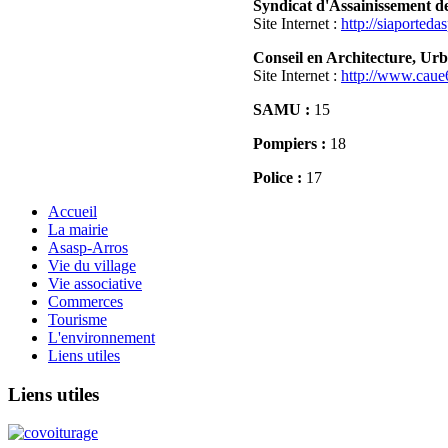
Syndicat d'Assainissement de
Site Internet :
http://siaportedas
Conseil en Architecture, Ur
Site Internet :
http://www.caue
SAMU :
15
Pompiers :
18
Police :
17
Accueil
La mairie
Asasp-Arros
Vie du village
Vie associative
Commerces
Tourisme
L'environnement
Liens utiles
Liens
utiles