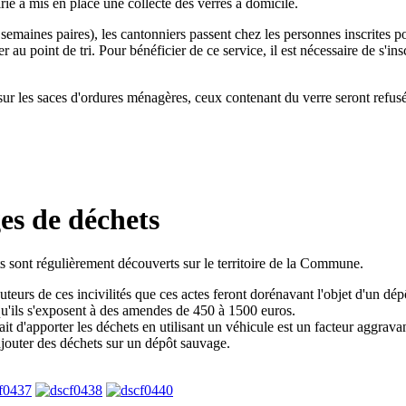
e a mis en place une collecte des verres à domicile.
 semaines paires), les cantonniers passent chez les personnes inscrites p
er au point de tri. Pour bénéficier de ce service, il est nécessaire de s'ins
.
sur les saces d'ordures ménagères, ceux contenant du verre seront refusé
es de déchets
 sont régulièrement découverts sur le territoire de la Commune.
teurs de ces incivilités que ces actes feront dorénavant l'objet d'un dép
qu'ils s'exposent à des amendes de 450 à 1500 euros.
fait d'apporter les déchets en utilisant un véhicule est un facteur aggravan
ajouter des déchets sur un dépôt sauvage.