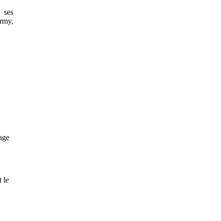
 ses
ermy,
age
 le