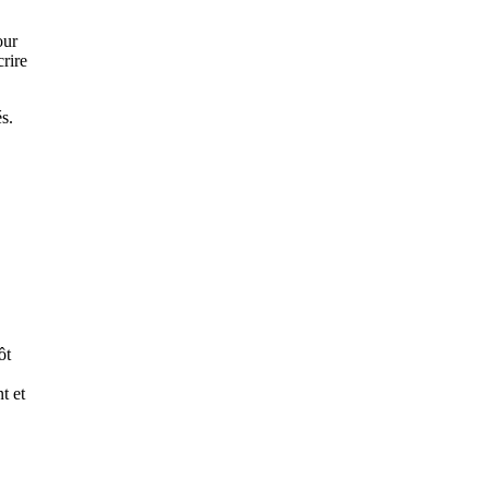
our
crire
s.
ôt
t et