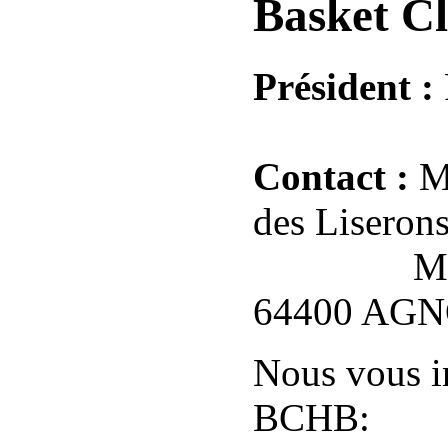
Basket C
Président :
Contact :
M
des Lisero
M. ETCH
64400 AG
Nous vous in
BCHB: